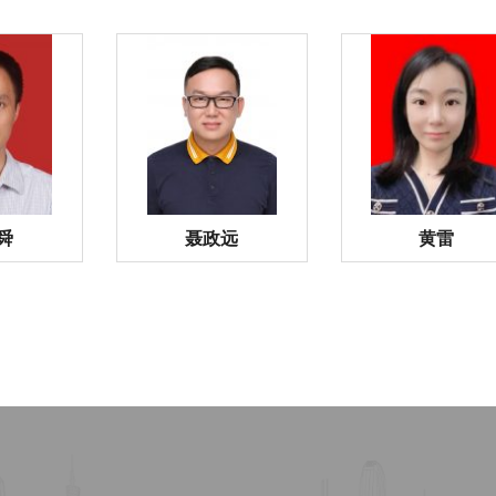
舜
聂政远
黄雷