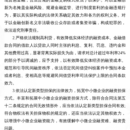
现普惠金融，合法合规的金融交易模式依法予以保护。对以金融创
新为名掩盖金融风险、规避金融监管、进行制度套利的金融违规行
为，要以其实际构成的法律关系确定其效力和各方的权利义务。对
于以金融创新名义非法吸收公众存款或者集资诈骗，构成犯罪的，
依法追究刑事责任。
2.严格依法规制高利贷，有效降低实体经济的融资成本。金融借
款合同的借款人以贷款人同时主张的利息、复利、罚息、违约金和
其他费用过高，显著背离实际损失为由，请求对总计超过年利率24%
的部分予以调减的，应予支持，以有效降低实体经济的融资成本。
规范和引导民间融资秩序，依法否定民间借贷纠纷案件中预扣本金
或者利息、变相高息等规避民间借贷利率司法保护上限的合同条款
效力。
3.依法认定新类型担保的法律效力，拓宽中小微企业的融资担保
方式。丰富和拓展中小微企业的融资担保方式，除符合合同法第五
十二条规定的合同无效情形外，应当依法认定新类型担保合同有效;
符合物权法有关担保物权的规定的，还应当依法认定其物权效力，
以增强中小微企业融资能力，有效缓解中小微企业融资难、融资贵
问题。