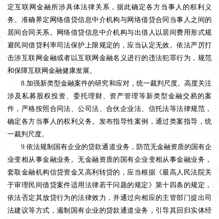
定互联网金融所涉具体法律关系，据此确定各方当事人的权利义
务。准确界定网络借贷信息中介机构与网络借贷合同当事人之间的
居间合同关系。网络借贷信息中介机构与出借人以居间费用形式规
避民间借贷利率司法保护上限规定的，应当认定无效。依法严厉打
击涉互联网金融或者以互联网金融名义进行的违法犯罪行为，规范
和保障互联网金融健康发展。
8.加强新类型金融案件的研究和应对，统一裁判尺度。高度关注
涉及私募股权投资、委托理财、资产管理等新类型金融交易的案
件，严格按照合同法、公司法、合伙企业法、信托法等法律规范，
确定各方当事人的权利义务。发布指导性案例，通过类案指导，统
一裁判尺度。
9.依法规制国有企业的贷款通道业务，防范无金融资质的国有企
业变相从事金融业务。无金融资质的国有企业变相从事金融业务，
套取金融机构信贷资金又高利转贷的，应当根据《最高人民法院关
于审理民间借贷案件适用法律若干问题的规定》第十四条的规定，
依法否定其放贷行为的法律效力，并通过向相应的主管部门提出司
法建议等方式，遏制国有企业的贷款通道业务，引导其回归实体经