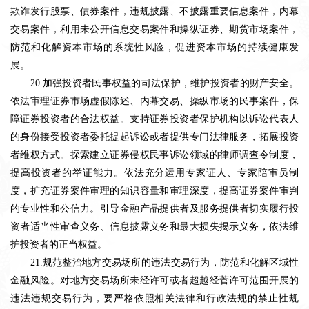
欺诈发行股票、债券案件，违规披露、不披露重要信息案件，内幕
交易案件，利用未公开信息交易案件和操纵证券、期货市场案件，
防范和化解资本市场的系统性风险，促进资本市场的持续健康发
展。
20.加强投资者民事权益的司法保护，维护投资者的财产安全。
依法审理证券市场虚假陈述、内幕交易、操纵市场的民事案件，保
障证券投资者的合法权益。支持证券投资者保护机构以诉讼代表人
的身份接受投资者委托提起诉讼或者提供专门法律服务，拓展投资
者维权方式。探索建立证券侵权民事诉讼领域的律师调查令制度，
提高投资者的举证能力。依法充分运用专家证人、专家陪审员制
度，扩充证券案件审理的知识容量和审理深度，提高证券案件审判
的专业性和公信力。引导金融产品提供者及服务提供者切实履行投
资者适当性审查义务、信息披露义务和最大损失揭示义务，依法维
护投资者的正当权益。
21.规范整治地方交易场所的违法交易行为，防范和化解区域性
金融风险。对地方交易场所未经许可或者超越经菅许可范围开展的
违法违规交易行为，要严格依照相关法律和行政法规的禁止性规