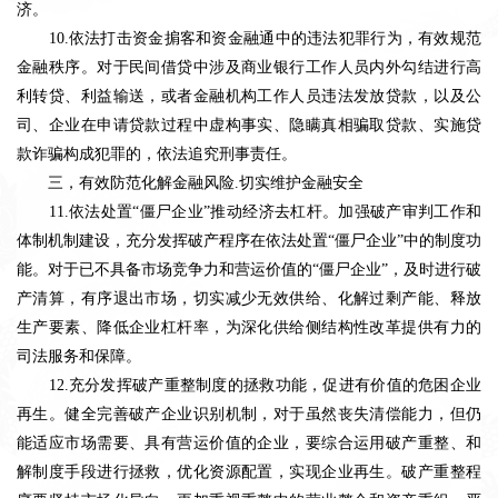
济。
10.依法打击资金掮客和资金融通中的违法犯罪行为，有效规范
金融秩序。对于民间借贷中涉及商业银行工作人员内外勾结进行高
利转贷、利益输送，或者金融机构工作人员违法发放贷款，以及公
司、企业在申请贷款过程中虚构事实、隐瞒真相骗取贷款、实施贷
款诈骗构成犯罪的，依法追究刑事责任。
三，有效防范化解金融风险
.切实维护金融安全
11.依法处置“僵尸企业”推动经济去杠杆。加强破产审判工作和
体制机制建设，充分发挥破产程序在依法处置“僵尸企业”中的制度功
能。对于已不具备市场竞争力和营运价值的“僵尸企业”，及时进行破
产清算，有序退出市场，切实减少无效供给、化解过剩产能、释放
生产要素、降低企业杠杆率，为深化供给侧结构性改革提供有力的
司法服务和保障。
12.充分发挥破产重整制度的拯救功能，促进有价值的危困企业
再生。健全完善破产企业识别机制，对于虽然丧失清偿能力，但仍
能适应市场需要、具有营运价值的企业，要综合运用破产重整、和
解制度手段进行拯救，优化资源配置，实现企业再生。破产重整程