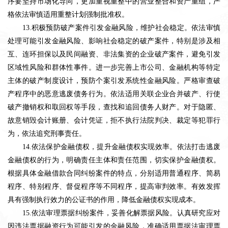
序要坚持市场化导向，更加重视重整中的营业整合和资产重组，严
格依法审慎适用重整计划强制批准权。
13.积极预防破产案件引发金融风险，维护社会稳定。依法审慎
处理可能引发金融风险、影响社会稳定的破产案件，特别是涉及相
互、连环担保以及民间融资、非法集资的企业破产案件，避免引发
区域性风险和群体性事件。进一步完善上市公司、金融机构等特定
主体的破产制度设计，预防个案引发系统性金融风险。严格审查破
产程序中的恶意逃废债务行为。依法适用关联企业合并破产、行使
破产撤销权和取回权等手段，查找和追回债务人财产。对于隐匿、
故意销毁会计账册、会计凭证，拒不执行法院判决、裁定等犯罪行
为，依法追究刑事责任。
14.依法保护金融债权，提升金融债权实现效率。依法打击逃废
金融债权的行为，明确责任主体和责任范围，切实保护金融债权。
根据具体金融借款合同纠纷案件的特点，分别适用普通程序、简易
程序、特别程序、督促程序等不同程序，提高审判效率。有效发挥
具有强制执行效力的公证书的作用，降低金融债权实现成本。
15.依法审理票据纠纷案件，妥善化解票据风险。认真研究应对
因违法票据融资行为可能引发的金融风险，准确适用票据法审理票