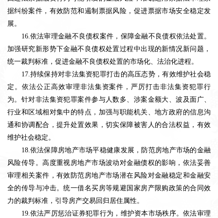
据纠纷案件，有效防范和遏制票据风险，促进票据市场安全稳定发
展。
16.依法审理金融不良债权案件，保障金融不良债权依法处置。
加强研究新形势下金融不良债权处置过程中出现的新情况新问题，
统一裁判标准，促进金融不良债权处置的市场化、法治化进程。
17.持续保持对非法集资犯罪打击的高压态势，有效维护社会稳
定。依法公正高效审理非法集资案件，严厉打击非法集资犯罪行
为。针对非法集资犯罪案件参与人数多、涉案金额大、波及面广、
行业和区域相对集中的特点，加强与职能机关、地方政府的信息沟
通和协调配合，提升处置效果，切实保障被害人的合法权益，有效
维护社会稳定。
18.依法保障房地产市场平稳健康发展，防范房地产市场的金融
风险传导。高度重视房地产市场波动对金融债权的影响，依法妥善
审理相关案件，有效防范房地产市场潜在风险对金融稳定和金融安
全的传导与冲击。统一借名买房等规避国家房产限购政策的合同效
力的裁判标准，引导房产交易回归居住属性。
19.依法严厉惩治证券犯罪行为，维护资本市场秩序。依法审理