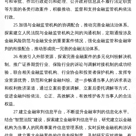
可和审批、作出行政处罚和处理、公开政府信息及不履行法定职责
等方面的各类行政案件，积极推动、监督和支持金融监管机构依法
行政。
25.加强与金融监管机构的协调配合，推动完善金融法治体系。
探索建立人民法院与金融监管机构之间的沟通机制，定期通报涉及
金融风险防范与金融安全的重要案件情况，强化金融监管和金融审
判的衔接配合，推动形成统一完善的金融法治体系。
26.有效引入外部资源，探索完善金融案件的多元化纠纷解决机
制。推广证券期货行业、保险行业的诉讼与调解对接机制的成功经
验，联合相关金融监管机构、行业协会和投资者保护机构，发挥专
业资源优势，防范和化解金融纠纷。进一步畅通当事人的诉求表达
和权利救济渠道，通过立案前委派调解、立案后委托调解等方式，
促进金融纠纷依法、公正、高效解决，有效维护各方当事人的合法
权益。
27.建立金融审判信息平台，不断提升金融审判的信息化水平。
结合“智慧法院”建设，探索建立金融审判信息平台，研究建立以金融
机构为当事人的民商事案件信息管理系统，实时反映金融机构涉诉
信息。建立重大金融案件的信息专报制度，及时研宄应对措施，有